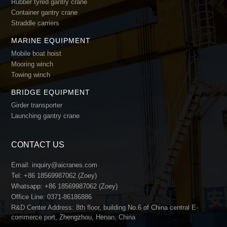
Rubber tyred gantry crane
Container gantry crane
Straddle carriers
MARINE EQUIPMENT
Mobile boat hoist
Mooring winch
Towing winch
BRIDGE EQUIPMENT
Girder transporter
Launching gantry crane
CONTACT US
Email:
inquiry@aicranes.com
Tel:
+86 18569987062 (Zoey)
Whatsapp:
+86 18569987062 (Zoey)
Office Line:
0371-86186886
R&D Center Address: 8th floor, building No.6 of China central E-
commerce port, Zhengzhou, Henan, China